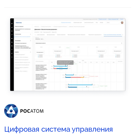
у
ф
в
а
Цифровая система управления