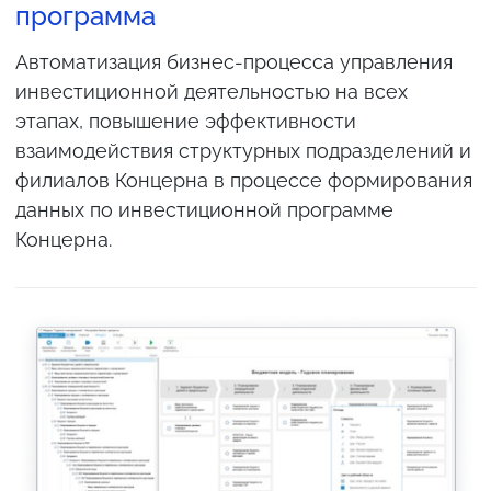
программа
Автоматизация бизнес-процесса управления
С
инвестиционной деятельностью на всех
д
этапах, повышение эффективности
п
взаимодействия структурных подразделений и
П
филиалов Концерна в процессе формирования
и
данных по инвестиционной программе
и
Концерна.
и
я
м